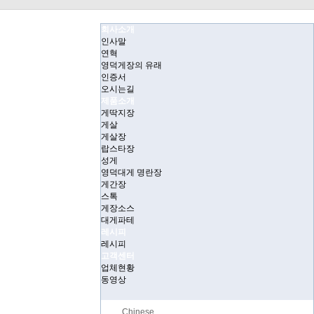
회사소개
인사말
연혁
영덕게장의 유래
인증서
오시는길
제품소개
게딱지장
게살
게살장
랍스타장
성게
영덕대게 명란장
게간장
스톡
게장소스
대게파테
레시피
레시피
고객센터
업체현황
동영상
Chinese