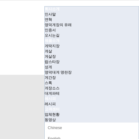
회사소개
인사말
연혁
영덕게장의 유래
인증서
오시는길
제품소개
게딱지장
게살
게살장
랍스타장
성게
영덕대게 명란장
게간장
스톡
게장소스
대게파테
레시피
레시피
고객센터
업체현황
동영상
Chinese
English