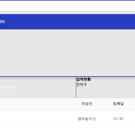
센터
업체현황
전체 8
업체현황
작성자
등록일
영덕농수산
01-30