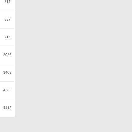
817
887
715
2086
3409
4383
4418