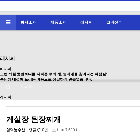
회사소개
제품소개
레시피
고객센터
레시피
레시피
오랜 세월 동녘바다를 지켜온 우리 게, 영덕게를 찾아나선 여행길!
손님께 대접해 드리는 마음으로 정갈하게 만들었습니다.
레시피
레시피
게살장 된장찌개
영덕농수산
댓글
0건
조회
7,699회