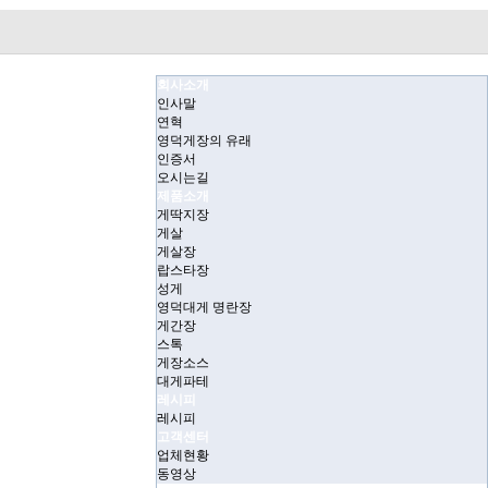
회사소개
인사말
연혁
영덕게장의 유래
인증서
오시는길
제품소개
게딱지장
게살
게살장
랍스타장
성게
영덕대게 명란장
게간장
스톡
게장소스
대게파테
레시피
레시피
고객센터
업체현황
동영상