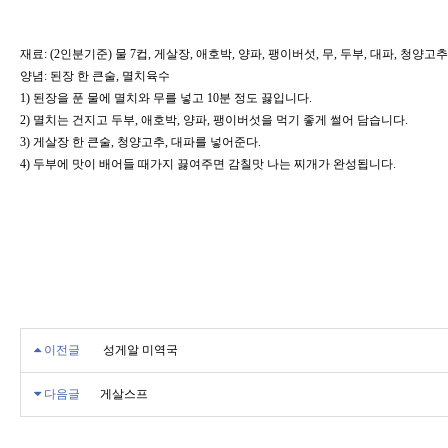
재료: (2인분기준) 물 7컵, 게살장, 애호박, 양파, 팽이버섯, 무, 두부, 대파, 청양고추
양념: 된장 한 큰술, 멸치육수
1) 된장을 푼 물에 멸치와 무를 넣고 10분 정도 끓입니다.
2) 멸치는 건지고 두부, 애호박, 양파, 팽이버섯을 먹기 좋게 썰어 담습니다.
3) 게살장 한 큰술, 청양고추, 대파를 넣어준다.
4) 두부에 맛이 배어들 때가지 끓여주면 감칠맛 나는 찌개가 완성됩니다.
이전글
성게알 미역국
다음글
게살스프