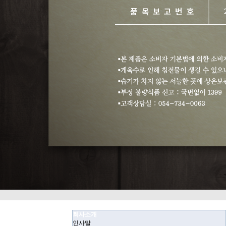
회사소개
인사말