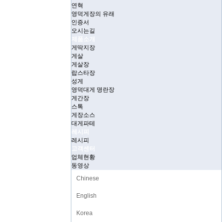
연혁
영덕게장의 유래
인증서
오시는길
제품소개
게딱지장
게살
게살장
랍스타장
성게
영덕대게 명란장
게간장
스톡
게장소스
대게파테
레시피
레시피
고객센터
업체현황
동영상
Chinese
English
Korea